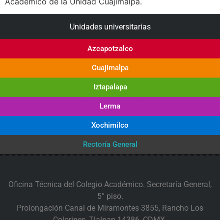
Académico de la Unidad Cuajimalpa.
Unidades universitarias
Azcapotzalco
Cuajimalpa
Iztapalapa
Lerma
Xochimilco
Rectoría General
Oficina Técnica del Colegio Académico. Secretaría General,
5° piso.
Prolongación Canal de Miramontes 3855, Rancho Los
Colorines, Tlalpan 14386, CDMX.