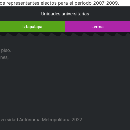
los representantes electos para el periodo 2007-2009.
Unidades universitarias
Iztapalapa
Lerma
 piso.
nes,
iversidad Autónoma Metropolitana 2022