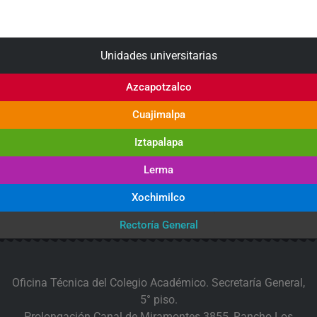
Unidades universitarias
Azcapotzalco
Cuajimalpa
Iztapalapa
Lerma
Xochimilco
Rectoría General
Oficina Técnica del Colegio Académico. Secretaría General,
5° piso.
Prolongación Canal de Miramontes 3855, Rancho Los