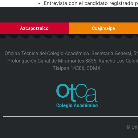
Entrevista con el candidato registrado 
Azcapotzalco
Cuajimalpa
Oficina Técnica del Colegio Académico. Secretaría General, 5°
Prolongación Canal de Miramontes 3855, Rancho Los Colori
Tlalpan 14386, CDMX.
© Un