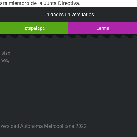
para miembro de la Junta Directiva.
Unidades universitarias
Iztapalapa
Lerma
 piso.
nes,
iversidad Autónoma Metropolitana 2022