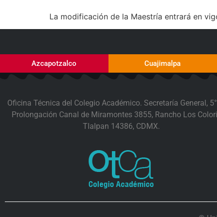
La modificación de la Maestría entrará en vig
Azcapotzalco
Cuajimalpa
Oficina Técnica del Colegio Académico. Secretaría General, 5°
Prolongación Canal de Miramontes 3855, Rancho Los Colori
Tlalpan 14386, CDMX.