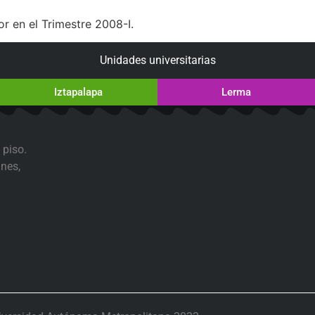
or en el Trimestre 2008-I.
Unidades universitarias
Iztapalapa
Lerma
 piso.
nes,