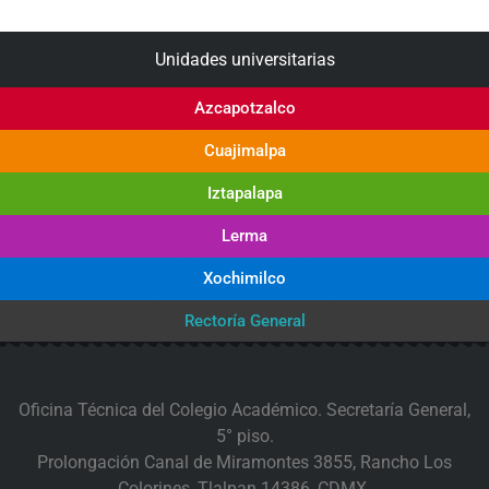
Unidades universitarias
Azcapotzalco
Cuajimalpa
Iztapalapa
Lerma
Xochimilco
Rectoría General
Oficina Técnica del Colegio Académico. Secretaría General,
5° piso.
Prolongación Canal de Miramontes 3855, Rancho Los
Colorines, Tlalpan 14386, CDMX.