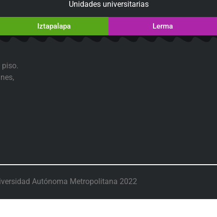
Unidades universitarias
Iztapalapa
Lerma
 piso.
nes,
iversidad Autónoma Metropolitana 2022