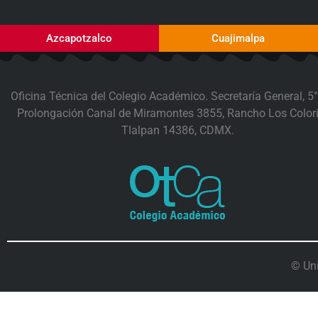
Azcapotzalco
Cuajimalpa
Oficina Técnica del Colegio Académico. Secretaría General, 5°
Prolongación Canal de Miramontes 3855, Rancho Los Colori
Tlalpan 14386, CDMX.
© Un