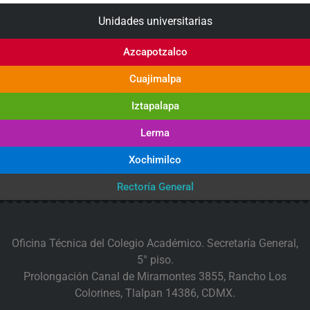
Unidades universitarias
Azcapotzalco
Cuajimalpa
Iztapalapa
Lerma
Xochimilco
Rectoría General
Oficina Técnica del Colegio Académico. Secretaría General,
5° piso.
Prolongación Canal de Miramontes 3855, Rancho Los
Colorines, Tlalpan 14386, CDMX.