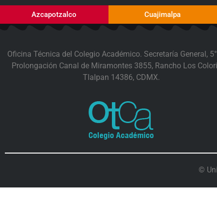
Azcapotzalco
Cuajimalpa
Oficina Técnica del Colegio Académico. Secretaría General, 5°
Prolongación Canal de Miramontes 3855, Rancho Los Colori
Tlalpan 14386, CDMX.
© Un