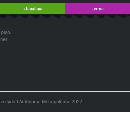
Iztapalapa
Lerma
 piso.
nes,
iversidad Autónoma Metropolitana 2022