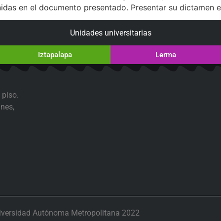
nidas en el documento presentado. Presentar su dictamen el
Unidades universitarias
Iztapalapa
Lerma
 piso.
nes,
iversidad Autónoma Metropolitana 2022