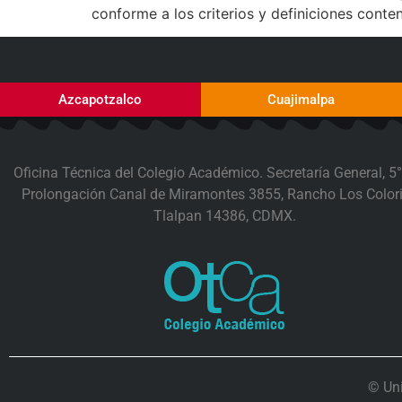
conforme a los criterios y definiciones conte
Azcapotzalco
Cuajimalpa
Oficina Técnica del Colegio Académico. Secretaría General, 5°
Prolongación Canal de Miramontes 3855, Rancho Los Colori
Tlalpan 14386, CDMX.
© Un