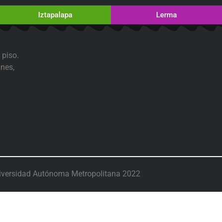
Iztapalapa
Lerma
 piso.
nes,
iversidad Autónoma Metropolitana 2022