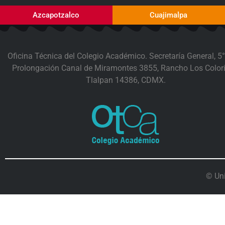
Azcapotzalco
Cuajimalpa
Oficina Técnica del Colegio Académico. Secretaría General, 5°
Prolongación Canal de Miramontes 3855, Rancho Los Colori
Tlalpan 14386, CDMX.
© Un