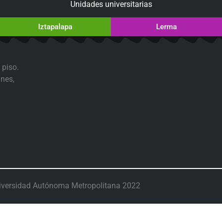
Unidades universitarias
Iztapalapa
Lerma
 piso.
nes,
iversidad Autónoma Metropolitana 2022