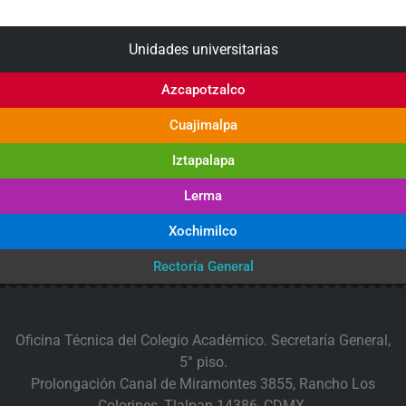
Unidades universitarias
Azcapotzalco
Cuajimalpa
Iztapalapa
Lerma
Xochimilco
Rectoría General
Oficina Técnica del Colegio Académico. Secretaría General,
5° piso.
Prolongación Canal de Miramontes 3855, Rancho Los
Colorines, Tlalpan 14386, CDMX.