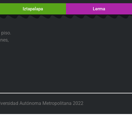
Iztapalapa
Lerma
 piso.
nes,
iversidad Autónoma Metropolitana 2022