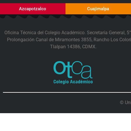
Azcapotzalco
Cuajimalpa
Oficina Técnica del Colegio Académico. Secretaría General, 5°
Prolongación Canal de Miramontes 3855, Rancho Los Colori
Tlalpan 14386, CDMX.
© Un