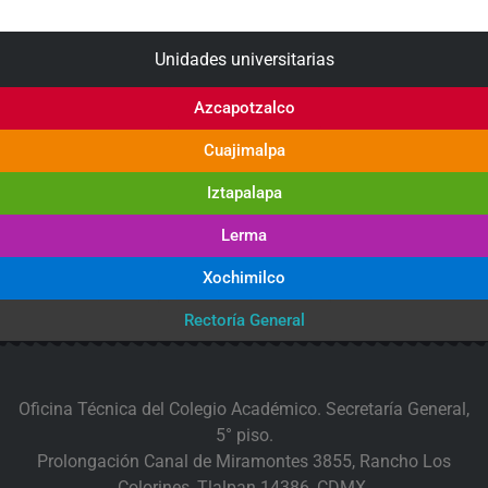
Unidades universitarias
Azcapotzalco
Cuajimalpa
Iztapalapa
Lerma
Xochimilco
Rectoría General
Oficina Técnica del Colegio Académico. Secretaría General,
5° piso.
Prolongación Canal de Miramontes 3855, Rancho Los
Colorines, Tlalpan 14386, CDMX.