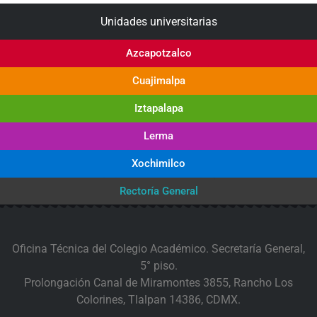
Unidades universitarias
Azcapotzalco
Cuajimalpa
Iztapalapa
Lerma
Xochimilco
Rectoría General
Oficina Técnica del Colegio Académico. Secretaría General,
5° piso.
Prolongación Canal de Miramontes 3855, Rancho Los
Colorines, Tlalpan 14386, CDMX.