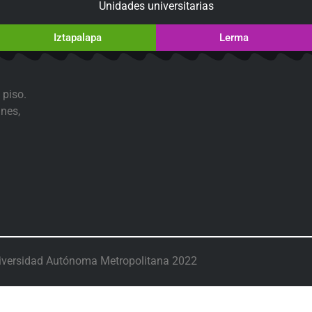
Unidades universitarias
Iztapalapa
Lerma
 piso.
nes,
iversidad Autónoma Metropolitana 2022