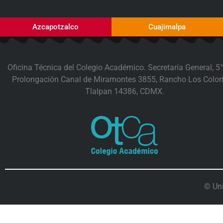
Azcapotzalco
Cuajimalpa
Oficina Técnica del Colegio Académico. Secretaría General, 5°
Prolongación Canal de Miramontes 3855, Rancho Los Colori
Tlalpan 14386, CDMX.
© Un