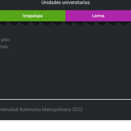
Unidades universitarias
Iztapalapa
Lerma
 piso.
nes,
iversidad Autónoma Metropolitana 2022