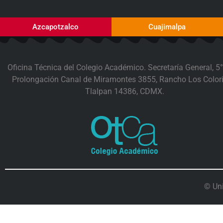
Azcapotzalco
Cuajimalpa
Oficina Técnica del Colegio Académico. Secretaría General, 5°
Prolongación Canal de Miramontes 3855, Rancho Los Colori
Tlalpan 14386, CDMX.
© Un