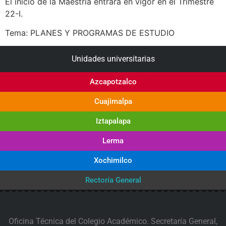
El inicio de la Maestría entrará en vigor en el Trimestre
22-I.
Tema: PLANES Y PROGRAMAS DE ESTUDIO
Unidades universitarias
Azcapotzalco
Cuajimalpa
Iztapalapa
Lerma
Xochimilco
Rectoría General
Oficina Técnica del Colegio Académico. Secretaría General,