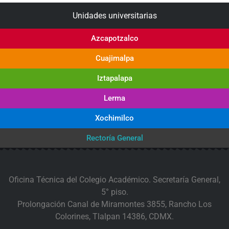
Unidades universitarias
Azcapotzalco
Cuajimalpa
Iztapalapa
Lerma
Xochimilco
Rectoría General
Oficina Técnica del Colegio Académico. Secretaría General,
5° piso.
Prolongación Canal de Miramontes 3855, Rancho Los
Colorines, Tlalpan 14386, CDMX.