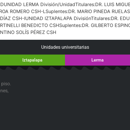
NIDAD LERMA División/UnidadTitulares:DR. LUIS MIGU
OA ROMERO CSH-LSuplentes:DR. MARIO PINEDA RUELAS
DÍAZ CSH-IUNIDAD IZTAPALAPA DivisiónTitulares:DR. 
TINELLI BENEDICTO CSHSuplentes:DR. GILBERTO ESPIN
NTINO SOLÍS PÉREZ CSH
Unidades universitarias
Iztapalapa
Lerma
 piso.
nes,