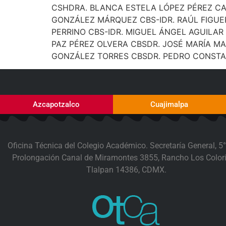
CSHDRA. BLANCA ESTELA LÓPEZ PÉREZ CADU
GONZÁLEZ MÁRQUEZ CBS-IDR. RAÚL FIGUER
PERRINO CBS-IDR. MIGUEL ÁNGEL AGUILAR 
PAZ PÉREZ OLVERA CBSDR. JOSÉ MARÍA MAR
GONZÁLEZ TORRES CBSDR. PEDRO CONSTA
Azcapotzalco
Cuajimalpa
Oficina Técnica del Colegio Académico. Secretaría General, 5°
Prolongación Canal de Miramontes 3855, Rancho Los Colori
Tlalpan 14386, CDMX.