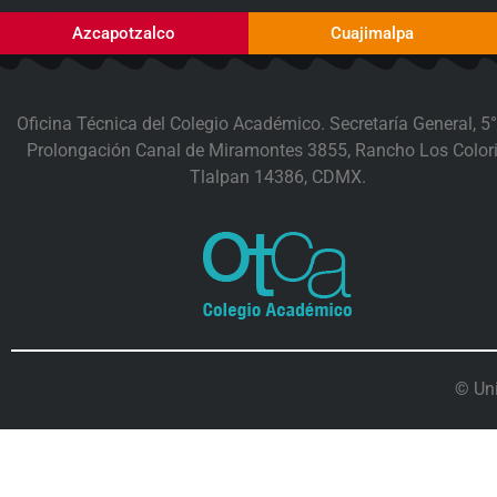
Azcapotzalco
Cuajimalpa
Oficina Técnica del Colegio Académico. Secretaría General, 5°
Prolongación Canal de Miramontes 3855, Rancho Los Colori
Tlalpan 14386, CDMX.
© Un