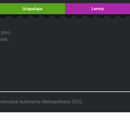
Iztapalapa
Lerma
 piso.
nes,
iversidad Autónoma Metropolitana 2022