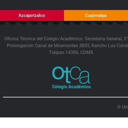
Azcapotzalco
Cuajimalpa
Oficina Técnica del Colegio Académico. Secretaría General, 5°
Prolongación Canal de Miramontes 3855, Rancho Los Colori
Tlalpan 14386, CDMX.
© Un