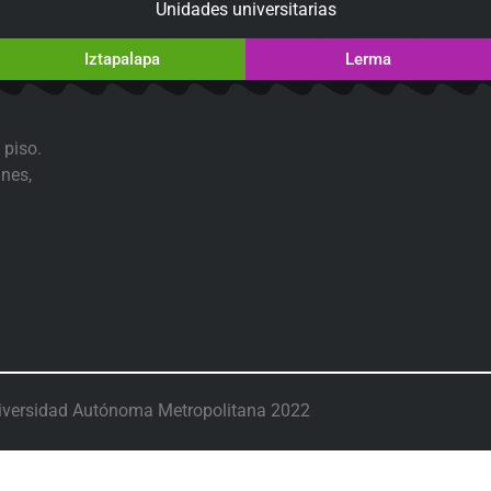
Unidades universitarias
Iztapalapa
Lerma
 piso.
nes,
iversidad Autónoma Metropolitana 2022