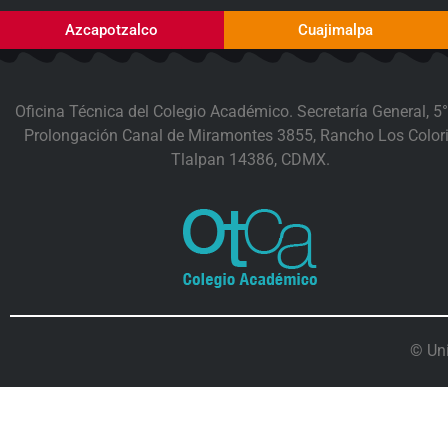
Azcapotzalco
Cuajimalpa
Oficina Técnica del Colegio Académico. Secretaría General, 5°
Prolongación Canal de Miramontes 3855, Rancho Los Colori
Tlalpan 14386, CDMX.
© Un