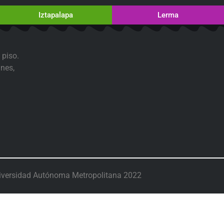
Iztapalapa
Lerma
 piso.
nes,
iversidad Autónoma Metropolitana 2022