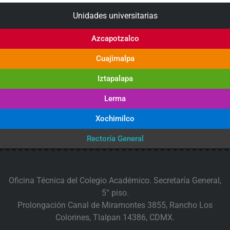
Unidades universitarias
Azcapotzalco
Cuajimalpa
Iztapalapa
Lerma
Xochimilco
Rectoría General
Oficina Técnica del Colegio Académico. Secretaría General,
5° piso.
Prolongación Canal de Miramontes 3855, Rancho Los
Colorines, Tlalpan 14386, CDMX.