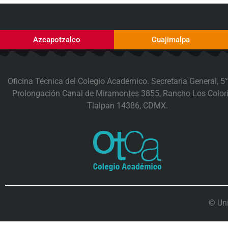
Azcapotzalco
Cuajimalpa
Oficina Técnica del Colegio Académico. Secretaría General, 5°
Prolongación Canal de Miramontes 3855, Rancho Los Colori
Tlalpan 14386, CDMX.
© Un