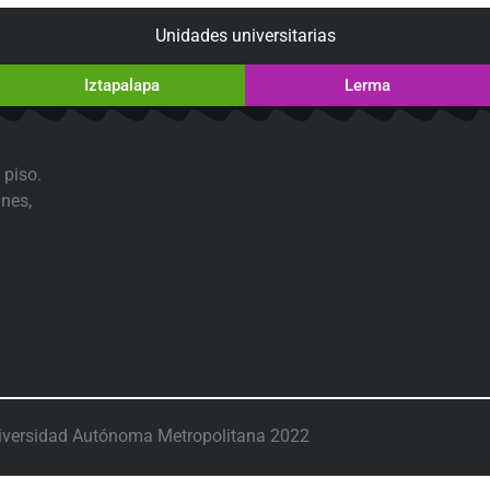
Unidades universitarias
Iztapalapa
Lerma
 piso.
nes,
iversidad Autónoma Metropolitana 2022