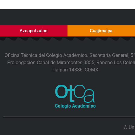
Azcapotzalco
Cuajimalpa
Oficina Técnica del Colegio Académico. Secretaría General, 5°
Prolongación Canal de Miramontes 3855, Rancho Los Colori
Tlalpan 14386, CDMX.
© Un