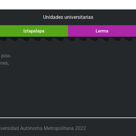
Unidades universitarias
Iztapalapa
Lerma
 piso.
nes,
iversidad Autónoma Metropolitana 2022