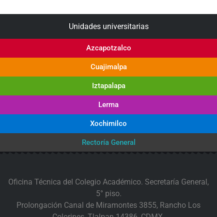
Unidades universitarias
Azcapotzalco
Cuajimalpa
Iztapalapa
Lerma
Xochimilco
Rectoría General
Oficina Técnica del Colegio Académico. Secretaría General,
5° piso.
Prolongación Canal de Miramontes 3855, Rancho Los
Colorines, Tlalpan 14386, CDMX.