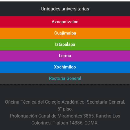
Unidades universitarias
Azcapotzalco
Cuajimalpa
Iztapalapa
Lerma
Xochimilco
Rectoría General
Oficina Técnica del Colegio Académico. Secretaría General,
5° piso.
Prolongación Canal de Miramontes 3855, Rancho Los
Colorines, Tlalpan 14386, CDMX.