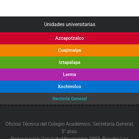
Unidades universitarias
Azcapotzalco
Cuajimalpa
Iztapalapa
Lerma
Xochimilco
Rectoría General
Oficina Técnica del Colegio Académico. Secretaría General,
5° piso.
Prolongación Canal de Miramontes 3855, Rancho Los