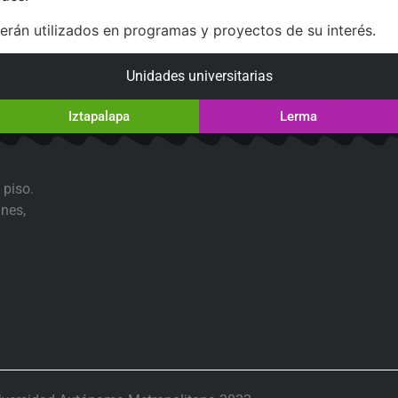
serán utilizados en programas y proyectos de su interés.
Unidades universitarias
Iztapalapa
Lerma
 piso.
nes,