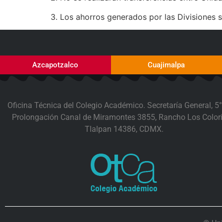
3. Los ahorros generados por las Divisiones 
Azcapotzalco
Cuajimalpa
Oficina Técnica del Colegio Académico. Secretaría General, 5°
Prolongación Canal de Miramontes 3855, Rancho Los Colori
Tlalpan 14386, CDMX.