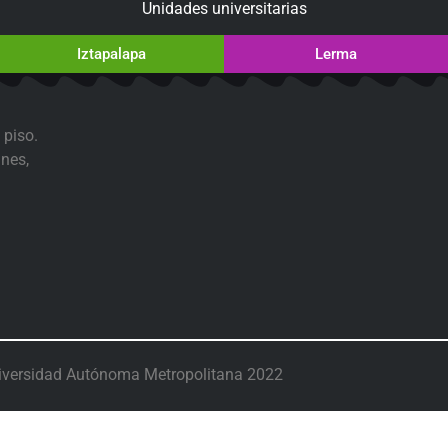
Unidades universitarias
Iztapalapa
Lerma
 piso.
nes,
iversidad Autónoma Metropolitana 2022