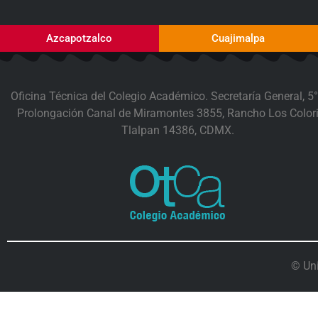
Azcapotzalco
Cuajimalpa
Oficina Técnica del Colegio Académico. Secretaría General, 5°
Prolongación Canal de Miramontes 3855, Rancho Los Colori
Tlalpan 14386, CDMX.
© Un