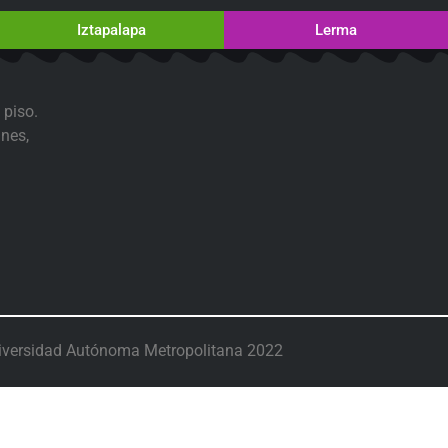
Iztapalapa
Lerma
 piso.
nes,
iversidad Autónoma Metropolitana 2022