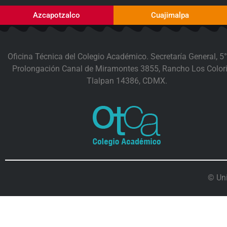
Azcapotzalco
Cuajimalpa
Oficina Técnica del Colegio Académico. Secretaría General, 5°
Prolongación Canal de Miramontes 3855, Rancho Los Colori
Tlalpan 14386, CDMX.
© Un