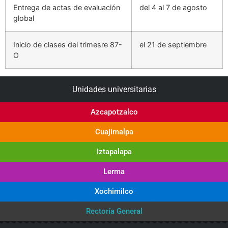
Entrega de actas de evaluación
del 4 al 7 de agosto
global
Inicio de clases del trimesre 87-
el 21 de septiembre
O
Unidades universitarias
Azcapotzalco
Cuajimalpa
Iztapalapa
Lerma
Xochimilco
Rectoría General