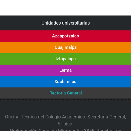
Unidades universitarias
Azcapotzalco
Cuajimalpa
Iztapalapa
Lerma
Xochimilco
Rectoría General
Oficina Técnica del Colegio Académico. Secretaría General,
5° piso.
Prolongación Canal de Miramontes 3855, Rancho Los