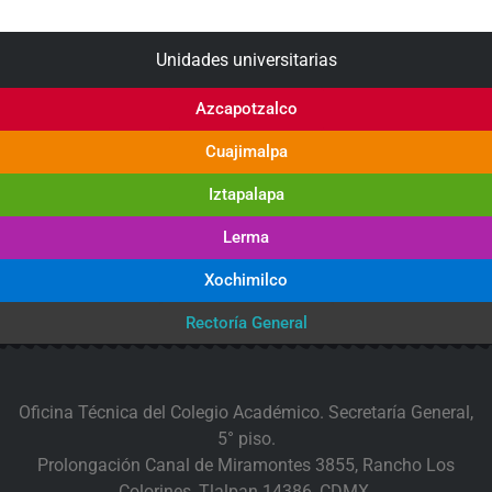
Unidades universitarias
Azcapotzalco
Cuajimalpa
Iztapalapa
Lerma
Xochimilco
Rectoría General
Oficina Técnica del Colegio Académico. Secretaría General,
5° piso.
Prolongación Canal de Miramontes 3855, Rancho Los
Colorines, Tlalpan 14386, CDMX.