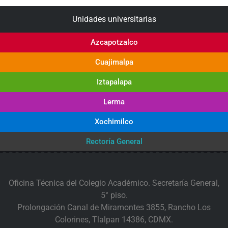
Unidades universitarias
Azcapotzalco
Cuajimalpa
Iztapalapa
Lerma
Xochimilco
Rectoría General
Oficina Técnica del Colegio Académico. Secretaría General,
5° piso.
Prolongación Canal de Miramontes 3855, Rancho Los
Colorines, Tlalpan 14386, CDMX.