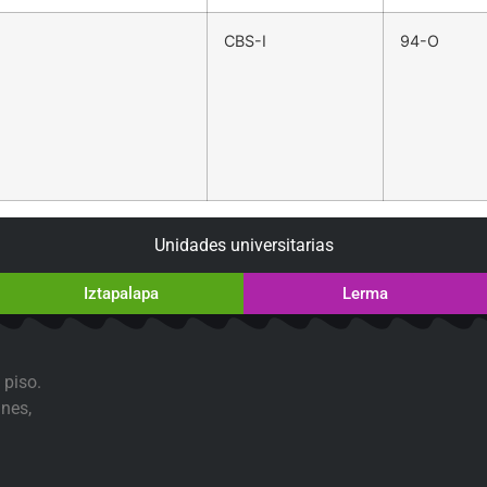
CBS-I
94-O
Unidades universitarias
Iztapalapa
Lerma
 piso.
nes,