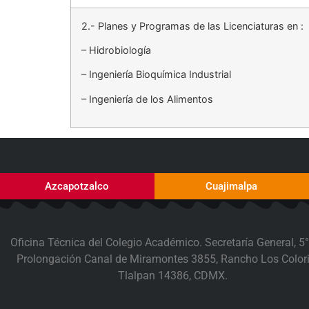
2.- Planes y Programas de las Licenciaturas en :
– Hidrobiología
– Ingeniería Bioquímica Industrial
– Ingeniería de los Alimentos
Azcapotzalco
Cuajimalpa
Oficina Técnica del Colegio Académico. Secretaría General, 5°
Prolongación Canal de Miramontes 3855, Rancho Los Colori
Tlalpan 14386, CDMX.