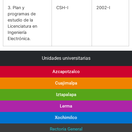
3. Plan y
CSH-I
2002-I
programas de
estudio de la
Licenciatura en
Ingeniería
Electrónica.
Unidades universitarias
Azcapotzalco
Cuajimalpa
Iztapalapa
Lerma
Xochimilco
Rectoría General