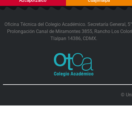
Azcapotzalco
Cuajimalpa
Oficina Técnica del Colegio Académico. Secretaría General, 5°
Prolongación Canal de Miramontes 3855, Rancho Los Colori
Tlalpan 14386, CDMX.
© Un