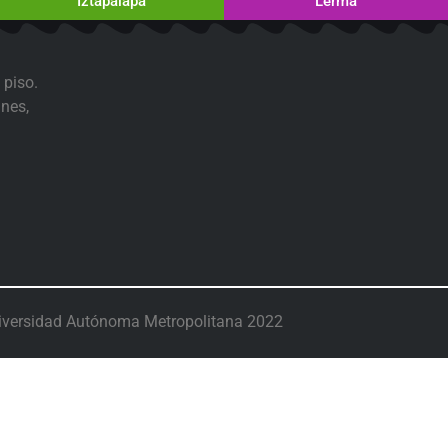
Iztapalapa
Lerma
 piso.
nes,
iversidad Autónoma Metropolitana 2022