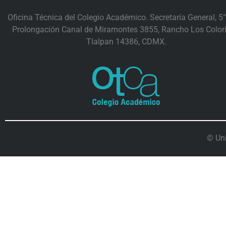
Oficina Técnica del Colegio Académico. Secretaría General, 5°
Prolongación Canal de Miramontes 3855, Rancho Los Colori
Tlalpan 14386, CDMX.
© Un